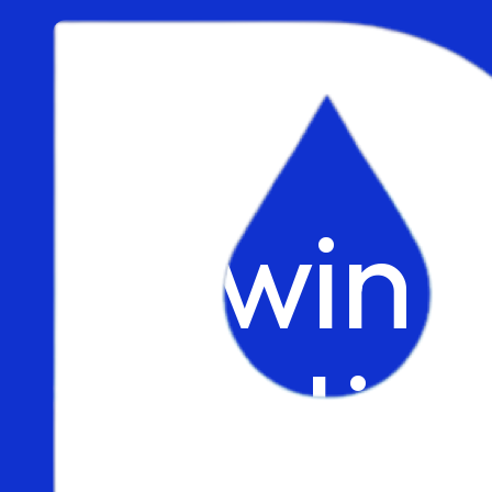
Dywin 
Solutio